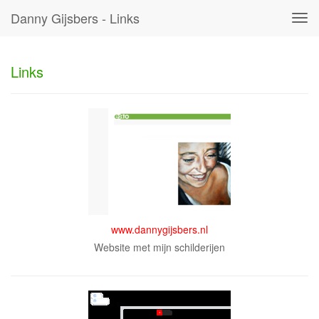
Danny Gijsbers - Links
Tog
navi
Links
www.dannygijsbers.nl
Website met mijn schilderijen