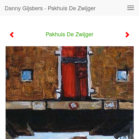
Danny Gijsbers - Pakhuis De Zwijger
Tog
navi
Pakhuis De Zwijger