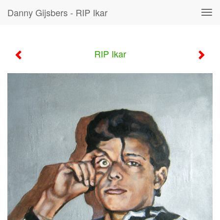
Danny Gijsbers - RIP Ikar
Tog
navi
RIP Ikar